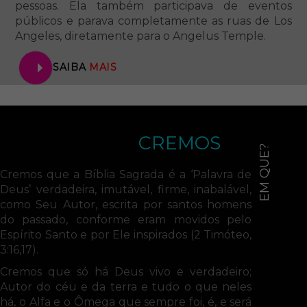
pessoas. Ela também participava de eventos
públicos e parava completamente as ruas de Los
Angeles, diretamente para o Angelus Temple.
SAIBA
MAIS
CREMOS
EM QUE?
Cremos que a Bíblia Sagrada é a ‘Palavra de
Deus’ verdadeira, imutável, firme, inabalável,
como Seu Autor, escrita por santos homens
do passado, conforme eram movidos pelo
Espírito Santo e por Ele inspirados (2 Timóteo,
3:16,17).
Cremos que só há Deus vivo e verdadeiro;
Autor do céu e da terra e tudo o que neles
há, o Alfa e o Ômega que sempre foi, é, e será