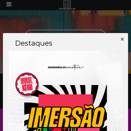
Encontre uma igreja próxima a
você
Destaques