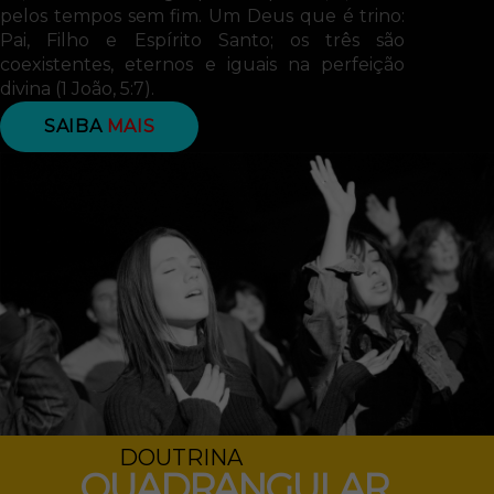
pelos tempos sem fim. Um Deus que é trino:
Pai, Filho e Espírito Santo; os três são
coexistentes, eternos e iguais na perfeição
divina (1 João, 5:7).
SAIBA
MAIS
DOUTRINA
QUADRANGULAR