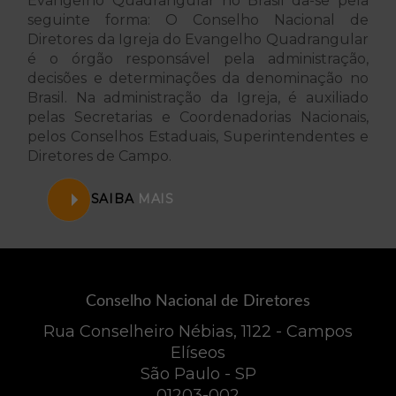
Evangelho Quadrangular no Brasil da-se pela
seguinte forma: O Conselho Nacional de
Diretores da Igreja do Evangelho Quadrangular
é o órgão responsável pela administração,
decisões e determinações da denominação no
Brasil. Na administração da Igreja, é auxiliado
pelas Secretarias e Coordenadorias Nacionais,
pelos Conselhos Estaduais, Superintendentes e
Diretores de Campo.
SAIBA
MAIS
Conselho Nacional de Diretores
Rua Conselheiro Nébias, 1122 - Campos
Elíseos
São Paulo - SP
01203-002