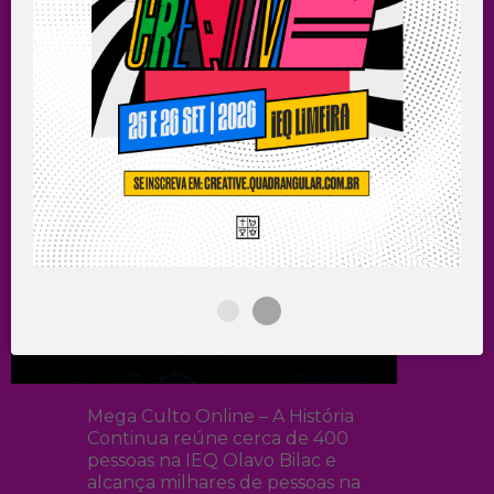
ÚLTIMAS
NOTÍCIAS
Mega Culto Online – A História
Continua reúne cerca de 400
pessoas na IEQ Olavo Bilac e
alcança milhares de pessoas na