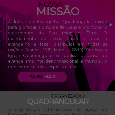
NOSSA
MISSÃO
A Igreja do Evangelho Quadrangular existe
para glorificar a o nome de Deus e promover o
crescimento do Seu reino na terra. O
mandamento de Jesus Cristo é levar o
evangelho e fazer discípulos em todas as
nações (Marcos, 16:15; Mateus, 28:19). Por isso, a
Igreja Quadrangular se dedica à causa do
evangelismo interdenominacional e mundial, o
que expressa o seu espírito e foco.
SAIBA
MAIS
ORGANIZAÇÃO
QUADRANGULAR
A organização administrativa da Igreja do