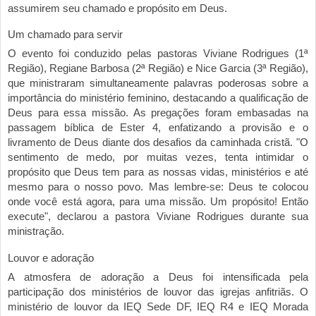
assumirem seu chamado e propósit
o em Deus.
Um chamado para servir
O evento foi conduzido pelas pastoras Viviane Rodrigues (1ª
Região), Regiane Barbosa (2ª Região) e Nice Garcia (3ª Região),
que ministraram simultaneamente palavras poderosas sobre a
importância do ministério feminino, destacando a qualificação de
Deus para essa missão. As p
regações foram embasadas na
passagem bíblica de Ester 4, enfatizando a provisão e o
livramento de Deus diante dos desafios da caminhada cristã.
"O
sentimento de medo, por muitas vezes, tenta intimidar o
propósito que Deus tem para as nossas vidas, ministérios e até
mesmo para o nosso povo. Mas lembre-se: Deus te colocou
onde você está agora, para uma missão. Um propósito! Então
execute", declarou
a pastora Viviane Rodrigues durante sua
ministração.
Louvor e adoração
A atmosfera de adoraç
ão a Deus
foi intensificada pela
participação dos ministérios de louvor das igrejas anfitriãs. O
minist
ério de louvor da
IEQ Sede DF, IEQ R4 e
IEQ Morada