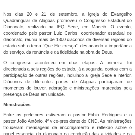
Nos dias 20 e 21 de setembro, a Igreja do Evangelho
Quadrangular de Alagoas promoveu o Congresso Estadual do
Diaconato, realizado na IEQ Sede, em Maceió. O evento,
coordenado pelo pastor Luiz Carlos, coordenador estadual de
diaconato, reuniu mais de 1300 diáconos de diversas regiões do
es
tado sob o tema “Que Ele cresça”, destacando a importância
do serviço, da renúncia e da fidelidade na obra de Deus.
O congresso aconteceu em duas etapas. A primeira, foi
direcionada a seis regi
ões do estado, j
á a segunda, contou
com a
participação de outras regiões, incluindo a igreja Sede e interior.
Diáconos de diferentes partes de Alagoas participaram de
momentos de louvor, adoração e ministrações marcadas pela
presença de Deus e
m unidade.
Ministraç
ões
Entre os preletores estiveram o pastor Fábio Rodrigues e o
pastor João Antônio, 4º vice-presidente do CND. As ministrações
trouxeram mensagens de encorajamento e reflexão sobre
o
papel essencial do diaconato na condução das atividades e na