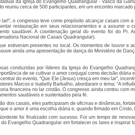
estadual da Igreja do Evangelho Quadrangular - Vasco da Gama
to reuniu cerca de 500 participantes, em um encontro marcad
lar!”, o congresso teve como propósito alcançar casais com a
mentar restauração em seus relacionamentos e a assumir o 
nto saudável. A coordenação geral do evento foi do Pr. An
nadoria Nacional de Casais Quadrangular).
que estiveram presentes no local. Os momentos de louvor e a
houve ainda uma apresentação de dança do Ministério de Danç
sas conduzidas por líderes da Igreja do Evangelho Quadrangu
mportância de se cultivar o amor conjugal como decisão diária 
ntral do evento, “Que Ele (Jesus) cresça em meu lar”, incenti
stores Marcos e Isabelly Barbalho, abordaram o tema: “A influê
edoria financeira no lar cristão. O congresso ainda contou co
amentos saudáveis e sustentados pela fé.
o dos casais, eles participaram de oficinas e dinâmicas, forta
r que o amor é uma escolha diária e, quando firmado em Cristo, 
rdeste foi finalizado com sucesso. Foi um tempo de renovaç
do Evangelho Quadrangular em fortalecer os lares e inspirar f