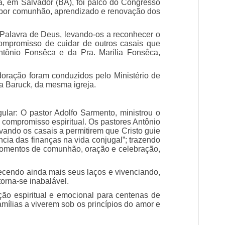
, em Salvador (BA), foi palco do Congresso
o por comunhão, aprendizado e renovação dos
 Palavra de Deus, levando-os a reconhecer o
compromisso de cuidar de outros casais que
tônio Fonsêca e da Pra. Marília Fonsêca,
doração foram conduzidos pelo Ministério de
a Baruck, da mesma igreja.
lar: O pastor Adolfo Sarmento, ministrou o
e compromisso espiritual. Os pastores Antônio
vando os casais a permitirem que Cristo guie
ncia das finanças na vida conjugal”; trazendo
m momentos de comunhão, oração e celebração,
lecendo ainda mais seus laços e vivenciando,
torna-se inabalável.
ão espiritual e emocional para centenas de
amílias a viverem sob os princípios do amor e