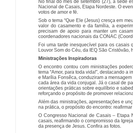
No final do mês de setembro (27), a sede 
Nacional de Casais, Etapa Nordeste. O even
votos de amor e fé.
Sob o tema “Que Ele (Jesus) cresça em meu 
valor do casamento e da família, a experi
precisam de apoio para manter um casame
coordenadores nacionais da CONAC (Coorde
Foi uma tarde inesquecível para os casais 
Louvor Som do Céu, da IEQ São Cristóvão, 
Ministrações Inspiradoras
O encontro contou com ministrações podero
tema “Amor, para toda vida!”, destacando a i
e Marília Fonsêca, conduziram a mensagem ce
cada área da vida conjugal. Já o casal de pa
orientações práticas sobre equilíbrio e sab
reforçando o propósito de promover relacion
Além das ministrações, apresentações e unçã
na prática, o propósito do encontro: reafirma
O Congresso Nacional de Casais – Etapa No
casais, reafirmando o compromisso da Igreja 
da presença de Jesus. Confira as fotos.