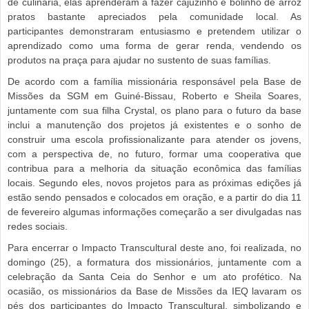
de culinária, elas aprenderam a fazer cajuzinho e bolinho de arroz
pratos bastante apreciados pela comunidade local. As
participantes demonstraram entusiasmo e pretendem utilizar o
aprendizado como uma forma de gerar renda, vendendo os
produtos na praça para ajudar no sustento de suas famílias.
De acordo com a família missionária responsável pela Base de
Missões da SGM em Guiné-Bissau, Roberto e Sheila Soares,
juntamente com sua filha Crystal, os plano para o futuro da base
inclui a manutenção dos projetos já existentes e o sonho de
construir uma escola profissionalizante para atender os jovens,
com a perspectiva de, no futuro, formar uma cooperativa que
contribua para a melhoria da situação econômica das famílias
locais. Segundo eles, novos projetos para as próximas edições já
estão sendo pensados e colocados em oração, e a partir do dia 11
de fevereiro algumas informações começarão a ser divulgadas nas
redes sociais.
Para encerrar o Impacto Transcultural deste ano, foi realizada, no
domingo (25), a formatura dos missionários, juntamente com a
celebração da Santa Ceia do Senhor e um ato profético. Na
ocasião, os missionários da Base de Missões da IEQ lavaram os
pés dos participantes do Impacto Transcultural, simbolizando e